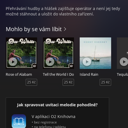
Přehrávání hudby a hlášek zajišťuje operátor a není jej tedy
možné stáhnout a uložit do vlastního zařízení.
Mohlo by se vám líbit
Rose of Alabam
Tell the World I Do
Island Rain
25 Kč
25 Kč
25 Kč
Jak spravovat uvítaci melodie pohodlně?
V aplikaci O2 Knihovna
• bez registrace
• na telefonu i tabletu