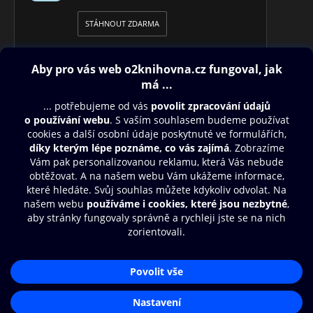
STÁHNOUT ZDARMA
Obsah ke stažení
Moje O2 Knihovna
Další zábava
© O2 Czech Republic a.s.
Nákupní řád
Přístupnost
Aplikace O2 Knihovna
Zásady zpracování osobních údajů
Čti a poslouchej své e-knihy a
Cookies