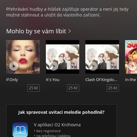
Přehrávání hudby a hlášek zajišťuje operátor a není jej tedy
možné stáhnout a uložit do vlastního zařízení.
Mohlo by se vám líbit
If Only
It's You
Clash Of Kingdoms
25 Kč
25 Kč
25 Kč
Jak spravovat uvítaci melodie pohodlně?
V aplikaci O2 Knihovna
• bez registrace
• na telefonu i tabletu