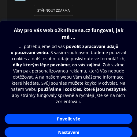
STÁHNOUT ZDARMA
Obsah ke stažení
Moje O2 Knihovna
Další zábava
© O2 Czech Republic a.s.
Nákupní řád
Přístupnost
Aplikace O2 Knihovna
Zásady zpracování osobních údajů
Čti a poslouchej své e-knihy a
Cookies