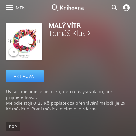
MENU
MALÝ VÍTR
Tomáš Klus
AKTIVOVAT
Uvítací melodie je písnička, kterou uslyší volající, než
přijmete hovor.
Melodie stojí 0–25 Kč, poplatek za přehrávání melodií je 29
Kč měsíčně. První měsíc a melodie je zdarma.
POP