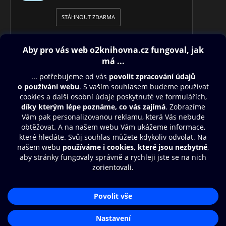
STÁHNOUT ZDARMA
Obsah ke stažení
Moje O2 Knihovna
Další zábava
© O2 Czech Republic a.s.
Nákupní řád
Přístupnost
Aplikace O2 Knihovna
Zásady zpracování osobních údajů
Čti a poslouchej své e-knihy a
Cookies