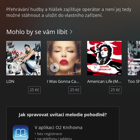
Přehrávání hudby a hlášek zajišťuje operátor a není jej tedy
možné stáhnout a uložit do vlastního zařízení.
Mohlo by se vám líbit
LDN
I Was Gonna Cancel
American Life (Master Ringback)
Too S
25 Kč
25 Kč
25 Kč
Jak spravovat uvítaci melodie pohodlně?
V aplikaci O2 Knihovna
• bez registrace
• na telefonu i tabletu