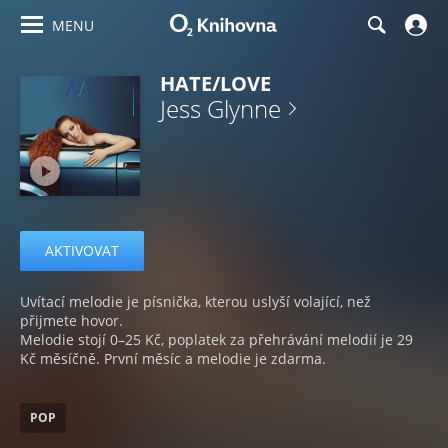
MENU
HATE/LOVE
Jess Glynne
AKTIVOVAT
Uvítací melodie je písnička, kterou uslyší volající, než
přijmete hovor.
Melodie stojí 0–25 Kč, poplatek za přehrávání melodií je 29
Kč měsíčně. První měsíc a melodie je zdarma.
POP