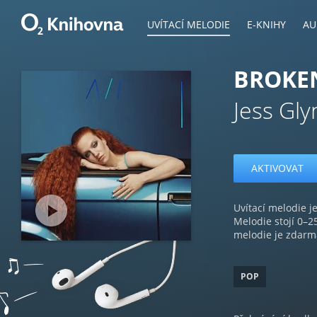
UVÍTACÍ MELODIE
E-KNIHY
AU
BROKE
Jess Gl
AKTIVOVAT
Uvítací melodie je
Melodie stojí 0–2
melodie je zdarm
POP