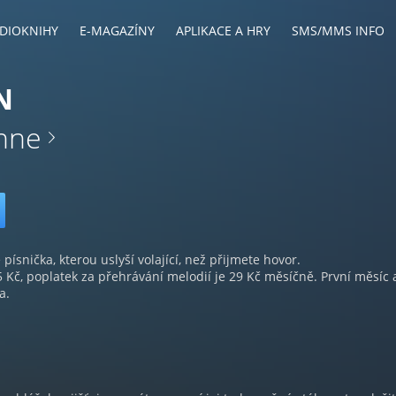
DIOKNIHY
E-MAGAZÍNY
APLIKACE A HRY
SMS/MMS INFO
N
ynne
 písnička, kterou uslyší volající, než přijmete hovor.
5 Kč, poplatek za přehrávání melodií je 29 Kč měsíčně. První měsíc 
a.