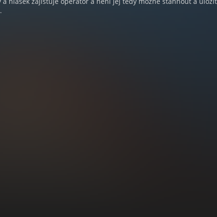
a hlášek zajišťuje operátor a není jej tedy možné stáhnout a uloži
.