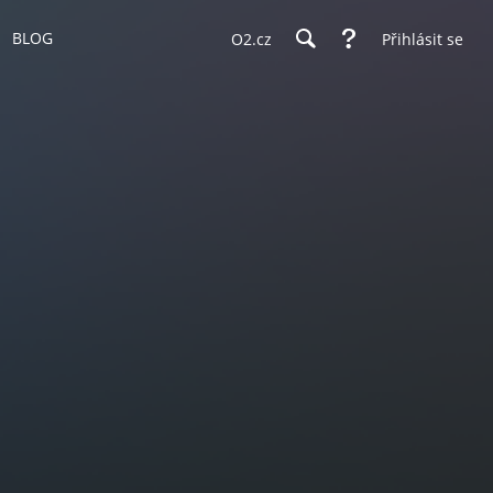
BLOG
O2.cz
Přihlásit se