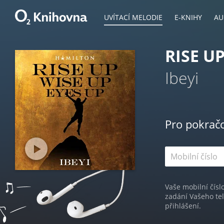
UVÍTACÍ MELODIE
E-KNIHY
AU
RISE U
Ibeyi
Pro pokrač
Vaše mobilní čísl
zadání Vašeho te
přihlášení.