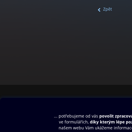
Zpět
Obsah ke stažení
Moje O2 Knih
Uvítací melodie
Přihlásit se
Aplikace a hry
E-knihy
Dárkový poukaz
SMS/MMS Info
Audioknihy
Nápověda
Blog