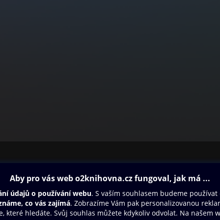
ovna
Další zábava
Oneplay
Oneplay Originály
Sport