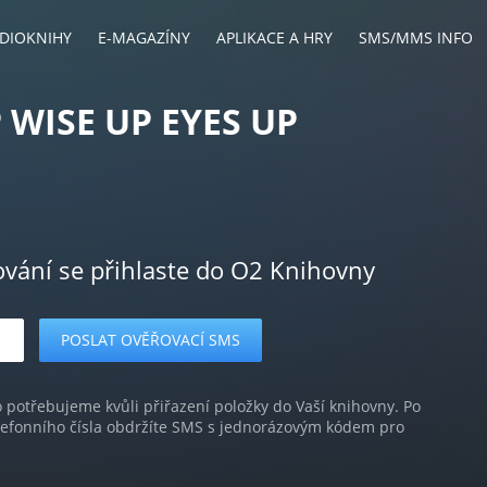
DIOKNIHY
E-MAGAZÍNY
APLIKACE A HRY
SMS/MMS INFO
P WISE UP EYES UP
ování se přihlaste do O2 Knihovny
o potřebujeme kvůli přiřazení položky do Vaší knihovny. Po
lefonního čísla obdržíte SMS s jednorázovým kódem pro