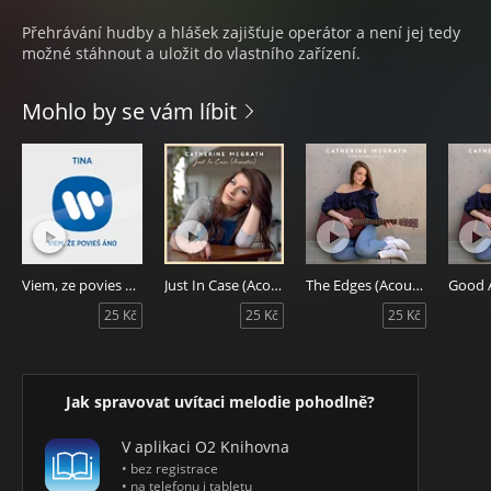
Přehrávání hudby a hlášek zajišťuje operátor a není jej tedy
možné stáhnout a uložit do vlastního zařízení.
Mohlo by se vám líbit
Viem, ze povies ano
Just In Case (Acoustic)
The Edges (Acoustic)
25 Kč
25 Kč
25 Kč
Jak spravovat uvítaci melodie pohodlně?
V aplikaci O2 Knihovna
• bez registrace
• na telefonu i tabletu