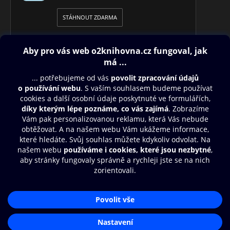
STÁHNOUT ZDARMA
Obsah ke stažení
Moje O2 Knihovna
Další zábava
© O2 Czech Republic a.s.
Nákupní řád
Přístupnost
Aplikace O2 Knihovna
Zásady zpracování osobních údajů
Čti a poslouchej své e-knihy a
Cookies