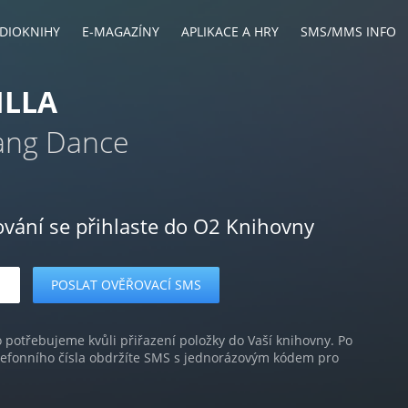
DIOKNIHY
E-MAGAZÍNY
APLIKACE A HRY
SMS/MMS INFO
ILLA
ang Dance
ování se přihlaste do O2 Knihovny
o potřebujeme kvůli přiřazení položky do Vaší knihovny. Po
lefonního čísla obdržíte SMS s jednorázovým kódem pro