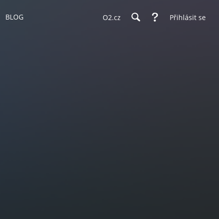
BLOG
O2.cz
Přihlásit se