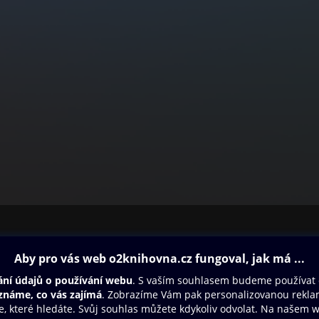
ovna
Další zábava
Oneplay
Oneplay Originály
Sport