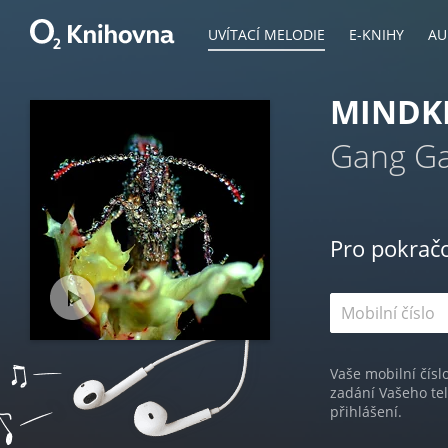
UVÍTACÍ MELODIE
E-KNIHY
AU
MINDK
Gang G
Pro pokrač
Vaše mobilní čísl
zadání Vašeho te
přihlášení.