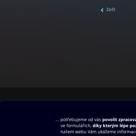
Zpět
Obsah ke stažení
Moje O2 Knih
Uvítací melodie
Přihlásit se
Aplikace a hry
E-knihy
Dárkový poukaz
SMS/MMS Info
Audioknihy
Nápověda
Blog