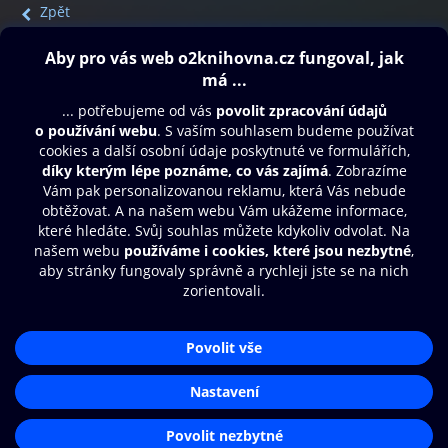
Zpět
Obsah ke stažení
Moje O2 Knihovna
Další zábava
© O2 Czech Republic a.s.
Nákupní řád
Přístupnost
Aplikace O2 Knihovna
Zásady zpracování osobních údajů
Čti a poslouchej své e-knihy a
Cookies
audioknihy rychleji a pohodlněji.
Nastavení cookies