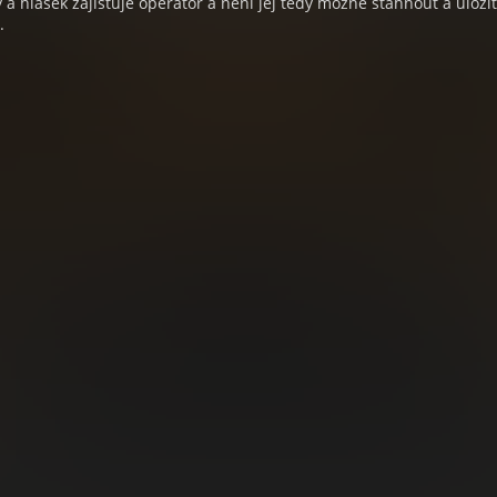
a hlášek zajišťuje operátor a není jej tedy možné stáhnout a uloži
.