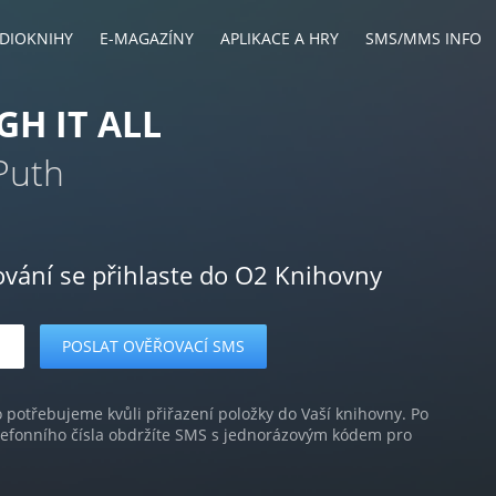
DIOKNIHY
E-MAGAZÍNY
APLIKACE A HRY
SMS/MMS INFO
H IT ALL
Puth
ování se přihlaste do O2 Knihovny
o potřebujeme kvůli přiřazení položky do Vaší knihovny. Po
lefonního čísla obdržíte SMS s jednorázovým kódem pro