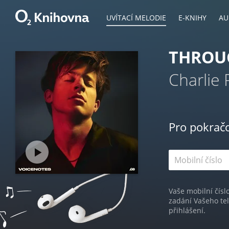
UVÍTACÍ MELODIE
E-KNIHY
AU
THROUG
Charlie 
Pro pokrač
Vaše mobilní čísl
zadání Vašeho te
přihlášení.