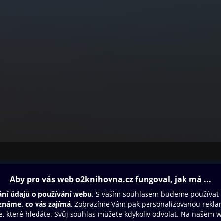
ovna
Další zábava
Oneplay
Oneplay Originály
Sport