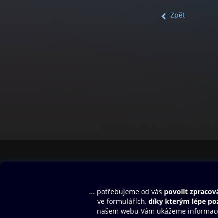
Zpět
Obsah ke stažení
Moje O2 Knih
Uvítací melodie
Přihlásit se
Aplikace a hry
E-knihy
Dárkový poukaz
SMS/MMS Info
Audioknihy
Nápověda
Blog