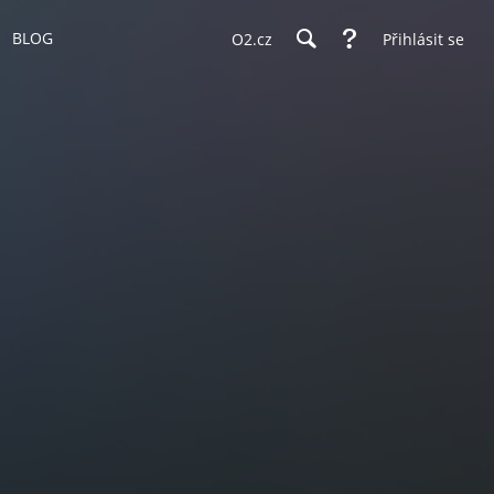
BLOG
O2.cz
Přihlásit se