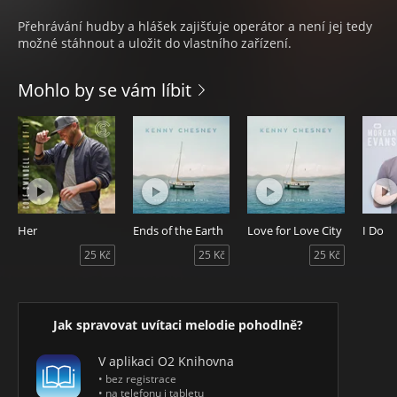
Přehrávání hudby a hlášek zajišťuje operátor a není jej tedy
možné stáhnout a uložit do vlastního zařízení.
Mohlo by se vám líbit
Her
Ends of the Earth
Love for Love City
I Do
25 Kč
25 Kč
25 Kč
Jak spravovat uvítaci melodie pohodlně?
V aplikaci O2 Knihovna
• bez registrace
• na telefonu i tabletu