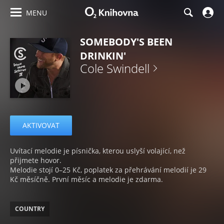
MENU
SOMEBODY'S BEEN
DRINKIN'
Cole Swindell
AKTIVOVAT
Uvítací melodie je písnička, kterou uslyší volající, než
přijmete hovor.
Melodie stojí 0–25 Kč, poplatek za přehrávání melodií je 29
Kč měsíčně. První měsíc a melodie je zdarma.
COUNTRY