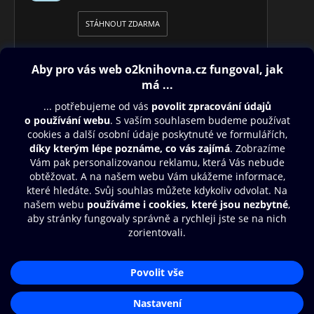
STÁHNOUT ZDARMA
Obsah ke stažení
Moje O2 Knihovna
Další zábava
© O2 Czech Republic a.s.
Nákupní řád
Přístupnost
Aplikace O2 Knihovna
Zásady zpracování osobních údajů
Čti a poslouchej své e-knihy a
Cookies