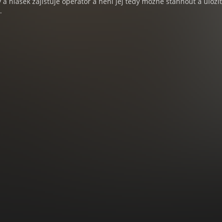
a hlášek zajišťuje operátor a není jej tedy možné stáhnout a uloži
.