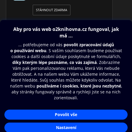
STÁHNOUT ZDARMA
Obsah ke stažení
Moje O2 Knihovna
Další zábava
© O2 Czech Republic a.s.
Nákupní řád
Přístupnost
Aplikace O2 Knihovna
Zásady zpracování osobních údajů
Čti a poslouchej své e-knihy a
Cookies