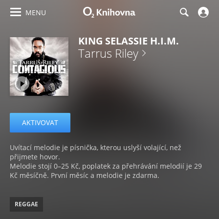
MENU
KING SELASSIE H.I.M.
Tarrus Riley
AKTIVOVAT
Uvítací melodie je písnička, kterou uslyší volající, než
přijmete hovor.
Melodie stojí 0–25 Kč, poplatek za přehrávání melodií je 29
Kč měsíčně. První měsíc a melodie je zdarma.
REGGAE