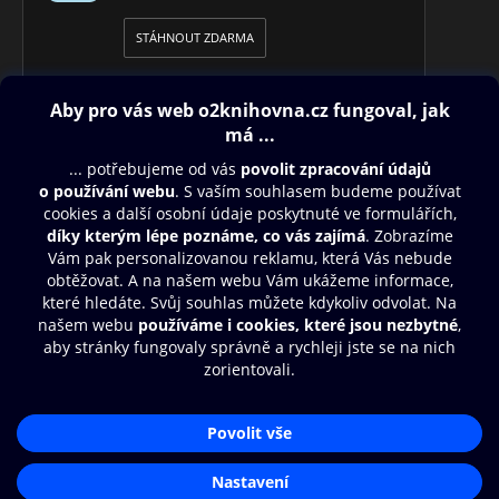
STÁHNOUT ZDARMA
Obsah ke stažení
Moje O2 Knihovna
Další zábava
© O2 Czech Republic a.s.
Nákupní řád
Přístupnost
Aplikace O2 Knihovna
Zásady zpracování osobních údajů
Čti a poslouchej své e-knihy a
Cookies