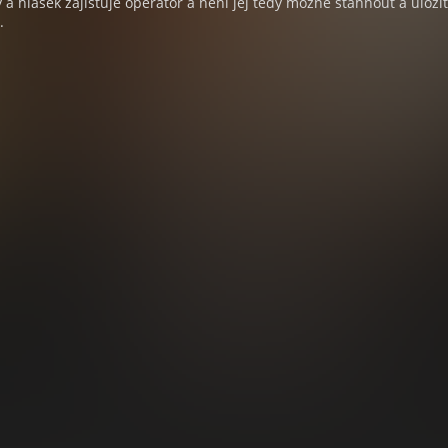
a hlášek zajišťuje operátor a není jej tedy možné stáhnout a uloži
.