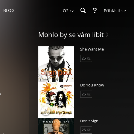
BLOG
O2.cz
Přihlásit se
Mohlo by se vám líbit
She Want Me
25 Kč
Do You Know
a
25 Kč
Don't Sign
25 Kč