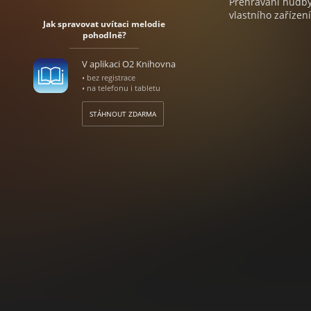
Přehrávání hudby 
vlastního zařízení
Jak spravovat uvítaci melodie
pohodlně?
V aplikaci O2 Knihovna
• bez registrace
• na telefonu i tabletu
STÁHNOUT ZDARMA