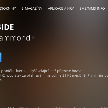
DIOKNIHY
E-MAGAZÍNY
APLIKACE A HRY
SMS/MMS INFO
SIDE
Hammond
 písnička, kterou uslyší volající, než přijmete hovor.
5 Kč, poplatek za přehrávání melodií je 29 Kč měsíčně. První měsíc 
a.