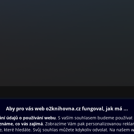
ovna
Další zábava
Oneplay
Oneplay Originály
Sport