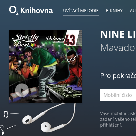
UVÍTACÍ MELODIE
E-KNIHY
AU
NINE L
Mavado
Pro pokrač
Vaše mobilní čísl
zadání Vašeho te
přihlášení.