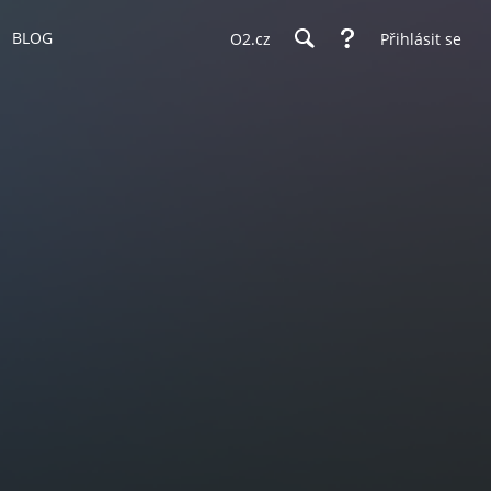
BLOG
O2.cz
Přihlásit se