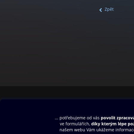
Zpět
Obsah ke stažení
Moje O2 Knih
Uvítací melodie
Přihlásit se
Aplikace a hry
E-knihy
Dárkový poukaz
SMS/MMS Info
Audioknihy
Nápověda
Blog