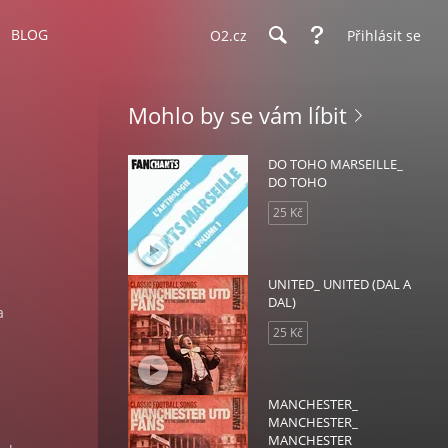
BLOG
O2.cz
Přihlásit se
Mohlo by se vám líbit
DO TOHO MARSEILLE_
DO TOHO
25 Kč
UNITED_ UNITED (DAL A
DAL)
a
25 Kč
MANCHESTER_
MANCHESTER_
MANCHESTER