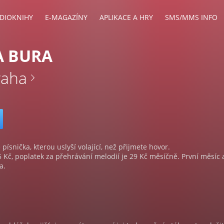
DIOKNIHY
E-MAGAZÍNY
APLIKACE A HRY
SMS/MMS INFO
A BURA
raha
 písnička, kterou uslyší volající, než přijmete hovor.
5 Kč, poplatek za přehrávání melodií je 29 Kč měsíčně. První měsíc 
a.