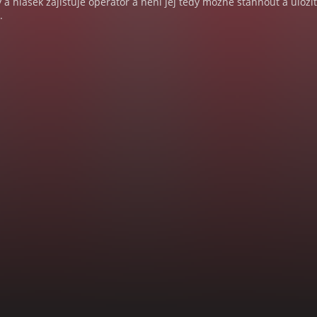
a hlášek zajišťuje operátor a není jej tedy možné stáhnout a uloži
.