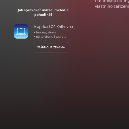
Přehrávání hudby 
vlastního zařízení
Jak spravovat uvítaci melodie
pohodlně?
V aplikaci O2 Knihovna
• bez registrace
• na telefonu i tabletu
STÁHNOUT ZDARMA