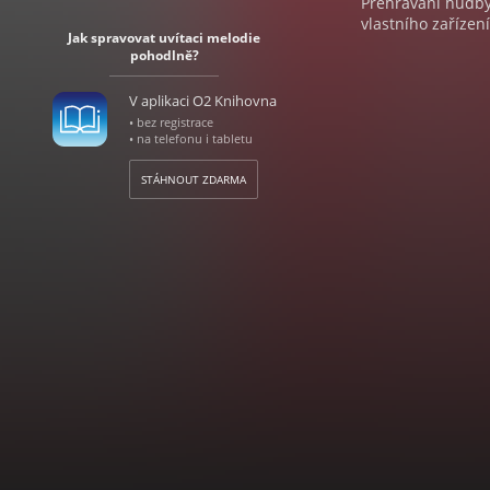
Přehrávání hudby 
vlastního zařízení
Jak spravovat uvítaci melodie
pohodlně?
V aplikaci O2 Knihovna
• bez registrace
• na telefonu i tabletu
STÁHNOUT ZDARMA