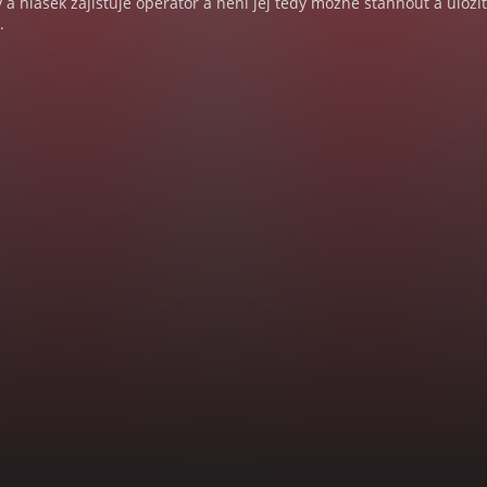
a hlášek zajišťuje operátor a není jej tedy možné stáhnout a uloži
.