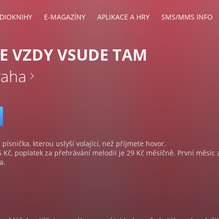
DIOKNIHY
E-MAGAZÍNY
APLIKACE A HRY
SMS/MMS INFO
E VZDY VSUDE TAM
raha
 písnička, kterou uslyší volající, než přijmete hovor.
5 Kč, poplatek za přehrávání melodií je 29 Kč měsíčně. První měsíc 
a.