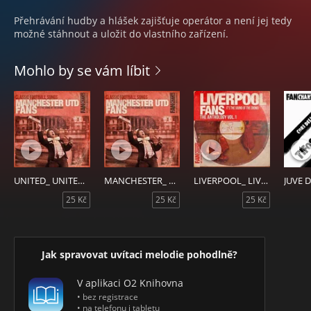
Přehrávání hudby a hlášek zajišťuje operátor a není jej tedy
možné stáhnout a uložit do vlastního zařízení.
Mohlo by se vám líbit
UNITED_ UNITED (DAL A DAL)
MANCHESTER_ MANCHESTER_ MANCHESTER
LIVERPOOL_ LIVERPOOL
JUVE 
25 Kč
25 Kč
25 Kč
Jak spravovat uvítaci melodie pohodlně?
V aplikaci O2 Knihovna
• bez registrace
• na telefonu i tabletu