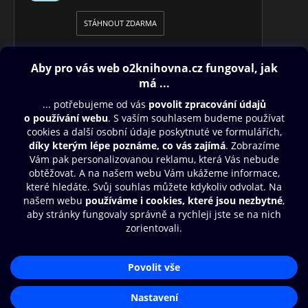
STÁHNOUT ZDARMA
Obsah ke stažení
Moje O2 Knihovna
Další zábava
© O2 Czech Republic a.s.
Nákupní řád
Přístupnost
Aplikace O2 Knihovna
Zásady zpracování osobních údajů
Čti a poslouchej své e-knihy a
Cookies