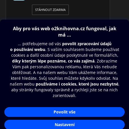
STÁHNOUT ZDARMA
Obsah ke stažení
Moje O2 Knihovna
Další zábava
© O2 Czech Republic a.s.
Nákupní řád
Přístupnost
Aplikace O2 Knihovna
Zásady zpracování osobních údajů
Čti a poslouchej své e-knihy a
Cookies