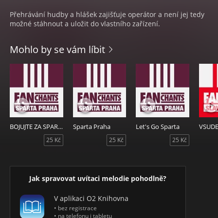
Přehrávání hudby a hlášek zajišťuje operátor a není jej tedy
možné stáhnout a uložit do vlastního zařízení.
Mohlo by se vám líbit
BOJUJTE ZA SPARTU
Sparta Praha
Let's Go Sparta
VSUDE
25 Kč
25 Kč
25 Kč
Jak spravovat uvítaci melodie pohodlně?
V aplikaci O2 Knihovna
• bez registrace
• na telefonu i tabletu