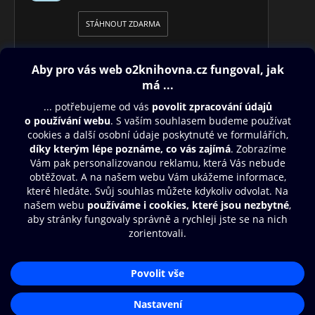
STÁHNOUT ZDARMA
Obsah ke stažení
Moje O2 Knihovna
Další zábava
© O2 Czech Republic a.s.
Nákupní řád
Přístupnost
Aplikace O2 Knihovna
Zásady zpracování osobních údajů
Čti a poslouchej své e-knihy a
Cookies