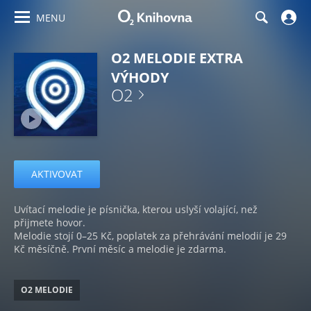
MENU
O2 MELODIE EXTRA
VÝHODY
O2
AKTIVOVAT
Uvítací melodie je písnička, kterou uslyší volající, než
přijmete hovor.
Melodie stojí 0–25 Kč, poplatek za přehrávání melodií je 29
Kč měsíčně. První měsíc a melodie je zdarma.
O2 MELODIE