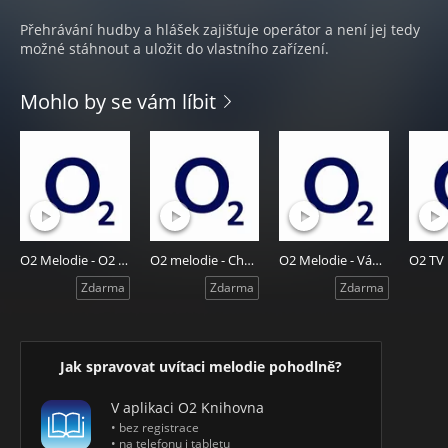
Přehrávání hudby a hlášek zajišťuje operátor a není jej tedy
možné stáhnout a uložit do vlastního zařízení.
Mohlo by se vám líbit
O2 Melodie - O2 Sport
O2 melodie - Chytrá síť 2016
O2 Melodie - Vánoce
Zdarma
Zdarma
Zdarma
Jak spravovat uvítaci melodie pohodlně?
V aplikaci O2 Knihovna
• bez registrace
• na telefonu i tabletu