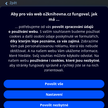
Zpět
Obsah ke stažení
Moje O2 Knihovna
Další zábava
© O2 Czech Republic a.s.
Nákupní řád
Přístupnost
Aplikace O2 Knihovna
Zásady zpracování osobních údajů
Čti a poslouchej své e-knihy a
Cookies
audioknihy rychleji a pohodlněji.
Nastavení cookies