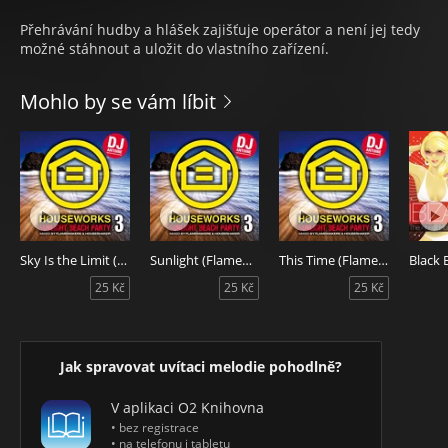
Přehrávání hudby a hlášek zajišťuje operátor a není jej tedy
možné stáhnout a uložit do vlastního zařízení.
Mohlo by se vám líbit
Sky Is the Limit (Da Brozz Radio Edit)
Sunlight (FlameMakers Radio Remix)
This Time (FlameMakers Radio Edit)
25 Kč
25 Kč
25 Kč
Jak spravovat uvítaci melodie pohodlně?
V aplikaci O2 Knihovna
• bez registrace
• na telefonu i tabletu