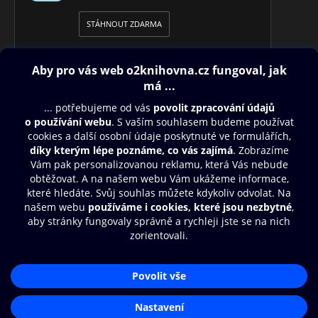
STÁHNOUT ZDARMA
Obsah ke stažení
Moje O2 Knihovna
Další zábava
© O2 Czech Republic a.s.
Nákupní řád
Přístupnost
Aplikace O2 Knihovna
Zásady zpracování osobních údajů
Čti a poslouchej své e-knihy a
Cookies