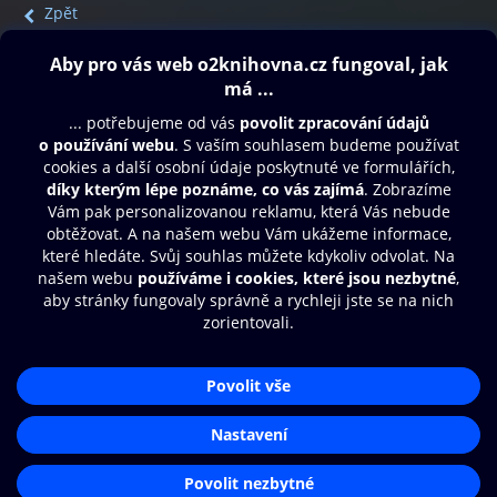
Zpět
Obsah ke stažení
Moje O2 Knihovna
Další zábava
© O2 Czech Republic a.s.
Nákupní řád
Přístupnost
Aplikace O2 Knihovna
Zásady zpracování osobních údajů
Čti a poslouchej své e-knihy a
Cookies
audioknihy rychleji a pohodlněji.
Nastavení cookies