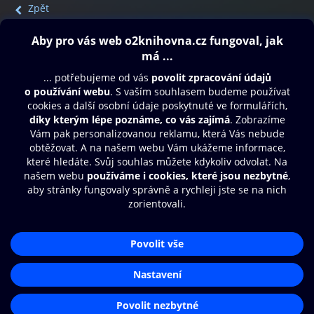
Zpět
Obsah ke stažení
Moje O2 Knihovna
Další zábava
© O2 Czech Republic a.s.
Nákupní řád
Přístupnost
Aplikace O2 Knihovna
Zásady zpracování osobních údajů
Čti a poslouchej své e-knihy a
Cookies
audioknihy rychleji a pohodlněji.
Nastavení cookies