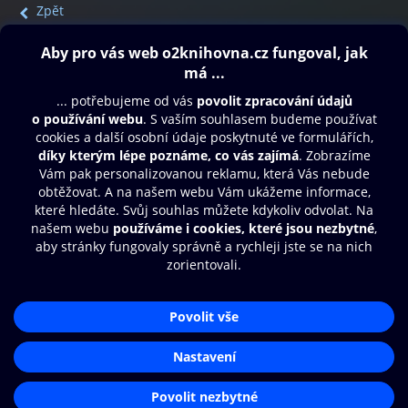
Zpět
Obsah ke stažení
Moje O2 Knihovna
Další zábava
© O2 Czech Republic a.s.
Nákupní řád
Přístupnost
Aplikace O2 Knihovna
Zásady zpracování osobních údajů
Čti a poslouchej své e-knihy a
Cookies
audioknihy rychleji a pohodlněji.
Nastavení cookies