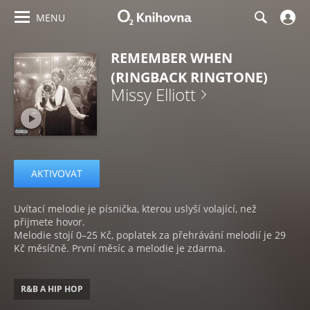
MENU
REMEMBER WHEN
(RINGBACK RINGTONE)
Missy Elliott
AKTIVOVAT
Uvítací melodie je písnička, kterou uslyší volající, než
přijmete hovor.
Melodie stojí 0–25 Kč, poplatek za přehrávání melodií je 29
Kč měsíčně. První měsíc a melodie je zdarma.
R&B A HIP HOP