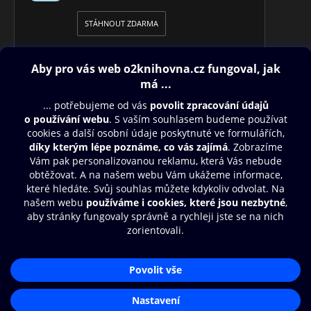
STÁHNOUT ZDARMA
Obsah ke stažení
Moje O2 Knihovna
Další zábava
© O2 Czech Republic a.s.
Nákupní řád
Přístupnost
Aplikace O2 Knihovna
Zásady zpracování osobních údajů
Čti a poslouchej své e-knihy a
Cookies