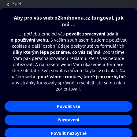
Zpět
Obsah ke stažení
Moje O2 Knihovna
Další zábava
© O2 Czech Republic a.s.
Nákupní řád
Přístupnost
Aplikace O2 Knihovna
Zásady zpracování osobních údajů
Čti a poslouchej své e-knihy a
Cookies
audioknihy rychleji a pohodlněji.
Nastavení cookies