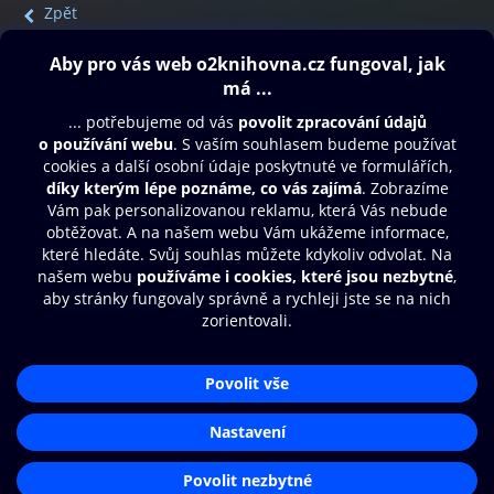
Zpět
Obsah ke stažení
Moje O2 Knihovna
Další zábava
© O2 Czech Republic a.s.
Nákupní řád
Přístupnost
Aplikace O2 Knihovna
Zásady zpracování osobních údajů
Čti a poslouchej své e-knihy a
Cookies
audioknihy rychleji a pohodlněji.
Nastavení cookies