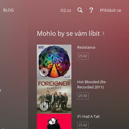
BLOG
O2.cz
Přihlásit se
Mohlo by se vám líbit
Resistance
25 Kč
Hot Blooded (Re-
Recorded 2011)
a
25 Kč
If I Had A Tail
25 Kč