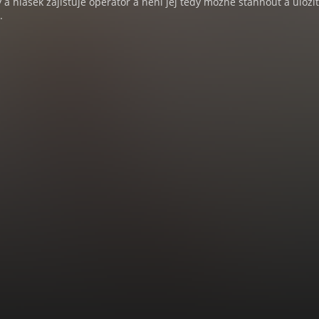
a hlášek zajišťuje operátor a není jej tedy možné stáhnout a uloži
.