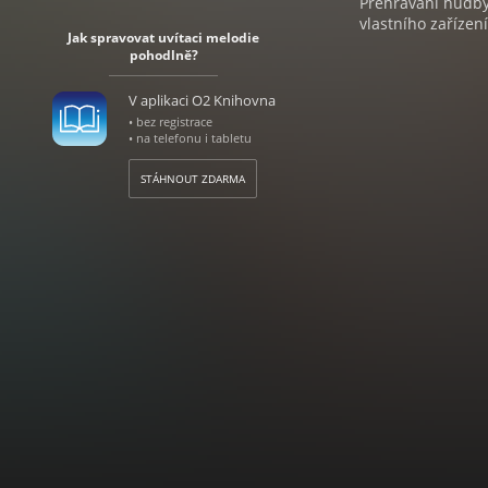
Přehrávání hudby 
vlastního zařízení
Jak spravovat uvítaci melodie
pohodlně?
V aplikaci O2 Knihovna
• bez registrace
• na telefonu i tabletu
STÁHNOUT ZDARMA