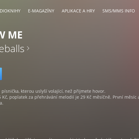
DIOKNIHY
E-MAGAZÍNY
APLIKACE A HRY
SMS/MMS INFO
W ME
eballs
 písnička, kterou uslyší volající, než přijmete hovor.
5 Kč, poplatek za přehrávání melodií je 29 Kč měsíčně. První měsíc 
a.