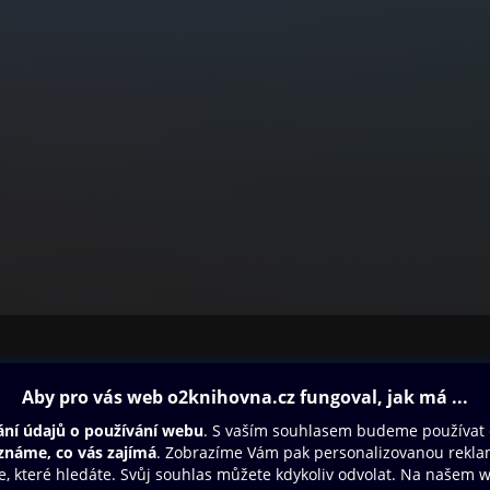
ovna
Další zábava
Oneplay
Oneplay Originály
Sport