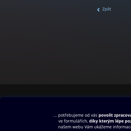
Zpět
Obsah ke stažení
Moje O2 Knih
Uvítací melodie
Přihlásit se
Aplikace a hry
E-knihy
Dárkový poukaz
SMS/MMS Info
Audioknihy
Nápověda
Blog