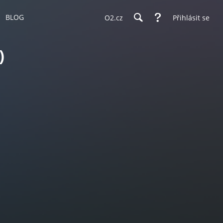
BLOG
O2.cz
Přihlásit se
)