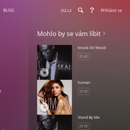
BLOG
O2.cz
Přihlásit se
Mohlo by se vám líbit
Knock On Wood
25 Kč
human
a
25 Kč
Stand By Me
25 Kč