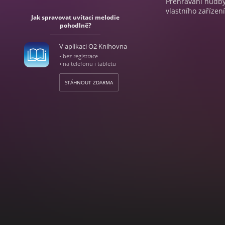
Přehrávání hudby 
vlastního zařízení
Jak spravovat uvítaci melodie
pohodlně?
V aplikaci O2 Knihovna
• bez registrace
• na telefonu i tabletu
STÁHNOUT ZDARMA