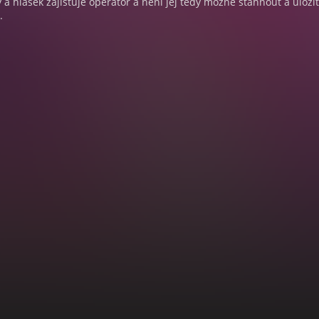
a hlášek zajišťuje operátor a není jej tedy možné stáhnout a uloži
.