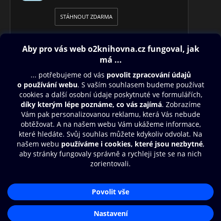
STÁHNOUT ZDARMA
Obsah ke stažení
Moje O2 Knihovna
Další zábava
© O2 Czech Republic a.s.
Nákupní řád
Přístupnost
Aplikace O2 Knihovna
Zásady zpracování osobních údajů
Čti a poslouchej své e-knihy a
Cookies