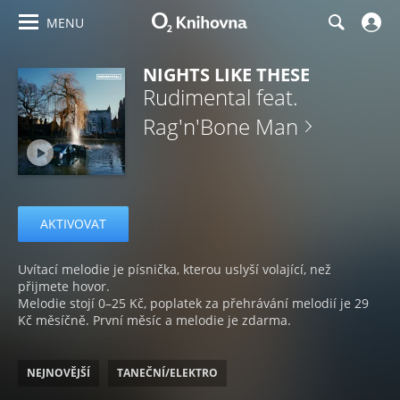
MENU
NIGHTS LIKE THESE
Rudimental feat.
Rag'n'Bone Man
AKTIVOVAT
Uvítací melodie je písnička, kterou uslyší volající, než
přijmete hovor.
Melodie stojí 0–25 Kč, poplatek za přehrávání melodií je 29
Kč měsíčně. První měsíc a melodie je zdarma.
NEJNOVĚJŠÍ
TANEČNÍ/ELEKTRO