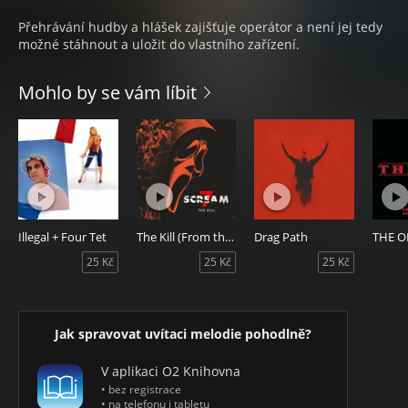
Přehrávání hudby a hlášek zajišťuje operátor a není jej tedy
možné stáhnout a uložit do vlastního zařízení.
Mohlo by se vám líbit
Illegal + Four Tet
The Kill (From the Original Motion Picture "Scream 7")
Drag Path
25 Kč
25 Kč
25 Kč
Jak spravovat uvítaci melodie pohodlně?
V aplikaci O2 Knihovna
• bez registrace
• na telefonu i tabletu