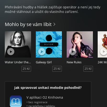
Přehrávání hudby a hlášek zajišťuje operátor a není jej tedy
možné stáhnout a uložit do vlastního zařízení.
Mohlo by se vám líbit
Water Under the Bridge
Galway Girl
New Rules
24K M
25 Kč
25 Kč
25 Kč
Jak spravovat uvítaci melodie pohodlně?
V aplikaci O2 Knihovna
• bez registrace
• na telefonu i tabletu