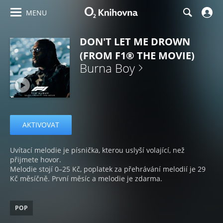
MENU
DON'T LET ME DROWN
(FROM F1® THE MOVIE)
Burna Boy
AKTIVOVAT
Uvítací melodie je písnička, kterou uslyší volající, než
přijmete hovor.
Melodie stojí 0–25 Kč, poplatek za přehrávání melodií je 29
Kč měsíčně. První měsíc a melodie je zdarma.
POP