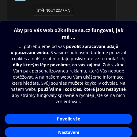
STÁHNOUT ZDARMA
Obsah ke stažení
Moje O2 Knihovna
Další zábava
© O2 Czech Republic a.s.
Nákupní řád
Přístupnost
Aplikace O2 Knihovna
Zásady zpracování osobních údajů
Čti a poslouchej své e-knihy a
Cookies