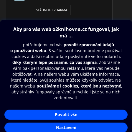
STÁHNOUT ZDARMA
Obsah ke stažení
Moje O2 Knihovna
Další zábava
© O2 Czech Republic a.s.
Nákupní řád
Přístupnost
Aplikace O2 Knihovna
Zásady zpracování osobních údajů
Čti a poslouchej své e-knihy a
Cookies