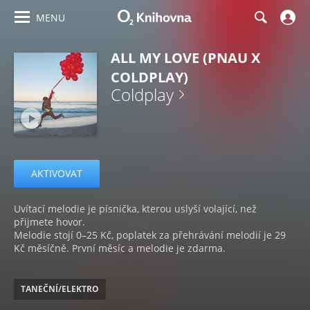
MENU
ALL MY LOVE (PNAU X
COLDPLAY)
Coldplay
AKTIVOVAT
Uvítací melodie je písnička, kterou uslyší volající, než
přijmete hovor.
Melodie stojí 0–25 Kč, poplatek za přehrávání melodií je 29
Kč měsíčně. První měsíc a melodie je zdarma.
TANEČNÍ/ELEKTRO