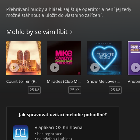
Přehrávání hudby a hlášek zajišťuje operátor a není jej tedy
možné stáhnout a uložit do vlastního zařízení.
Mohlo by se vám líbit
Count to Ten (Radio Edit)
Miracles (Club Mix)
Show Me Love (Benjiy Edit)
25 Kč
25 Kč
25 Kč
Jak spravovat uvítaci melodie pohodlně?
V aplikaci O2 Knihovna
• bez registrace
• na telefonu i tabletu