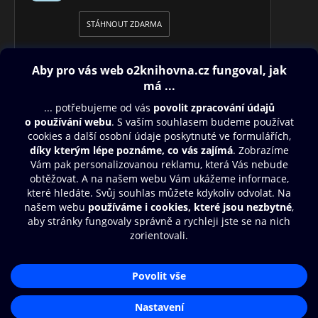
STÁHNOUT ZDARMA
Obsah ke stažení
Moje O2 Knihovna
Další zábava
© O2 Czech Republic a.s.
Nákupní řád
Přístupnost
Aplikace O2 Knihovna
Zásady zpracování osobních údajů
Čti a poslouchej své e-knihy a
Cookies