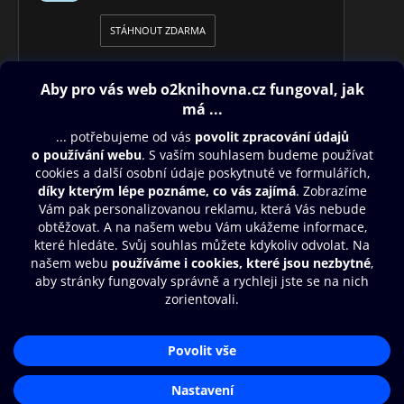
STÁHNOUT ZDARMA
Obsah ke stažení
Moje O2 Knihovna
Další zábava
© O2 Czech Republic a.s.
Nákupní řád
Přístupnost
Aplikace O2 Knihovna
Zásady zpracování osobních údajů
Čti a poslouchej své e-knihy a
Cookies