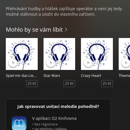
Přehrávání hudby a hlášek zajišťuje operátor a není jej tedy
možné stáhnout a uložit do vlastního zařízení.
Mohlo by se vám líbit
Spiel mir das Lied vom Tod (Jill's Theme)
Star Wars
Crazy Heart
25 Kč
25 Kč
25 Kč
Jak spravovat uvítaci melodie pohodlně?
V aplikaci O2 Knihovna
• bez registrace
• na telefonu i tabletu