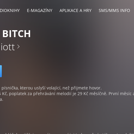
DIOKNIHY
E-MAGAZÍNY
APLIKACE A HRY
SMS/MMS INFO
A BITCH
iott
 písnička, kterou uslyší volající, než přijmete hovor.
5 Kč, poplatek za přehrávání melodií je 29 Kč měsíčně. První měsíc 
a.