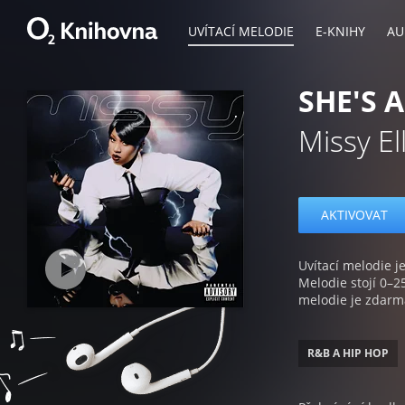
UVÍTACÍ MELODIE
E-KNIHY
AU
SHE'S 
Missy Ell
AKTIVOVAT
Uvítací melodie je
Melodie stojí 0–2
melodie je zdarm
R&B A HIP HOP