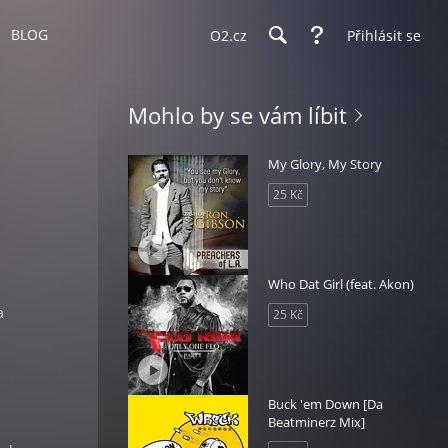
BLOG
O2.cz
Přihlásit se
Mohlo by se vám líbit
My Glory, My Story
25 Kč
Who Dat Girl (feat. Akon)
a
25 Kč
Buck 'em Down [Da
Beatminerz Mix]