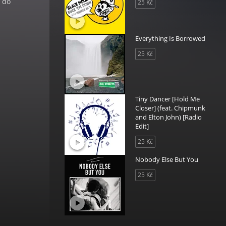
t do
25 Kč
Everything Is Borrowed
25 Kč
Tiny Dancer [Hold Me
Closer] (feat. Chipmunk
and Elton John) [Radio
Edit]
25 Kč
Nobody Else But You
25 Kč