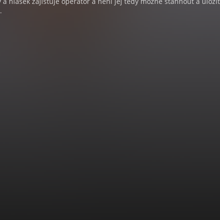
a hlášek zajišťuje operátor a není jej tedy možné stáhnout a uloži
.