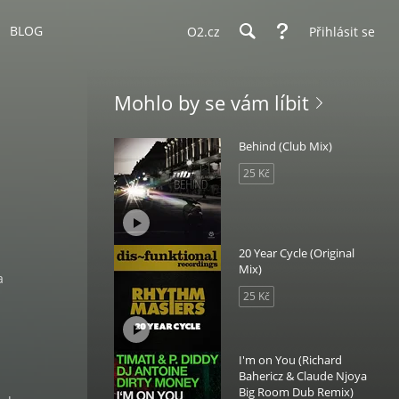
BLOG
O2.cz
Přihlásit se
Mohlo by se vám líbit
Behind (Club Mix)
25 Kč
20 Year Cycle (Original
Mix)
a
25 Kč
I'm on You (Richard
Bahericz & Claude Njoya
Big Room Dub Remix)