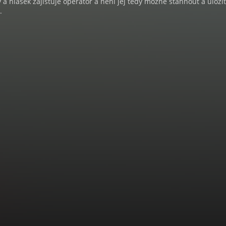
a hlášek zajišťuje operátor a není jej tedy možné stáhnout a uloži
.