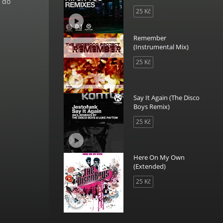
t do
25 Kč
Remember
(Instrumental Mix)
25 Kč
Say It Again (The Disco
Boys Remix)
25 Kč
Here On My Own
(Extended)
25 Kč