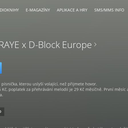
DIOKNIHY
E-MAGAZÍNY
APLIKACE A HRY
SMS/MMS INFO
 RAYE x D-Block Europe
 písnička, kterou uslyší volající, než přijmete hovor.
5 Kč, poplatek za přehrávání melodií je 29 Kč měsíčně. První měsíc 
a.
O