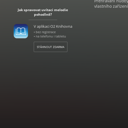
Přehrávání hudby 
vlastního zařízení
Jak spravovat uvítaci melodie
pohodlně?
V aplikaci O2 Knihovna
• bez registrace
• na telefonu i tabletu
STÁHNOUT ZDARMA