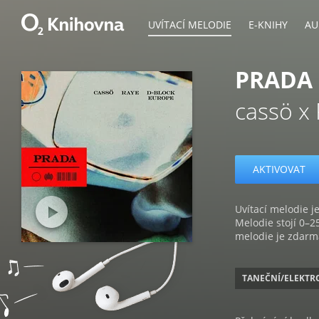
UVÍTACÍ MELODIE
E-KNIHY
AU
PRADA
cassö x
AKTIVOVAT
Uvítací melodie je
Melodie stojí 0–2
melodie je zdarm
TANEČNÍ/ELEKTR