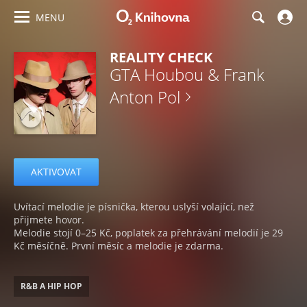
MENU
REALITY CHECK
GTA Houbou & Frank
Anton Pol
AKTIVOVAT
Uvítací melodie je písnička, kterou uslyší volající, než
přijmete hovor.
Melodie stojí 0–25 Kč, poplatek za přehrávání melodií je 29
Kč měsíčně. První měsíc a melodie je zdarma.
R&B A HIP HOP