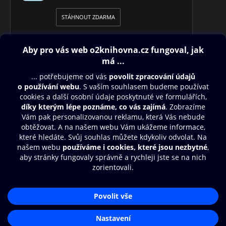
STÁHNOUT ZDARMA
Obsah ke stažení
Moje O2 Knihovna
Další zábava
© O2 Czech Republic a.s.
Nákupní řád
Přístupnost
Aplikace O2 Knihovna
Zásady zpracování osobních údajů
Čti a poslouchej své e-knihy a
Cookies