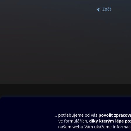
Zpět
Obsah ke stažení
Moje O2 Knih
Uvítací melodie
Přihlásit se
Aplikace a hry
E-knihy
Dárkový poukaz
SMS/MMS Info
Audioknihy
Nápověda
Blog