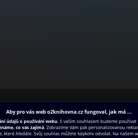
ovna
Další zábava
Oneplay
Oneplay Originály
Sport