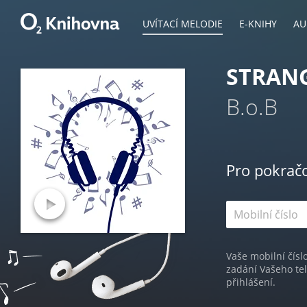
UVÍTACÍ MELODIE
E-KNIHY
AU
STRANG
B.o.B
Pro pokrač
Vaše mobilní čísl
zadání Vašeho te
přihlášení.