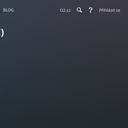
BLOG
O2.cz
Přihlásit se
)