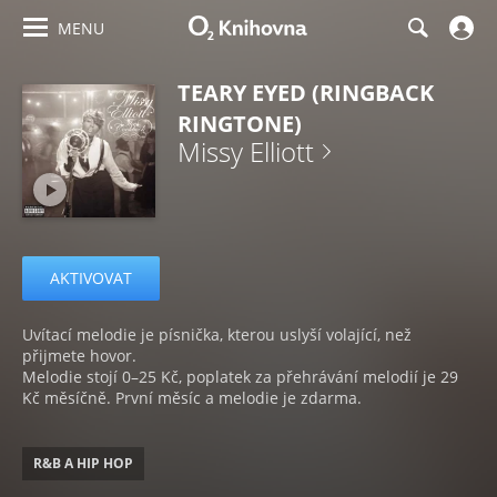
MENU
TEARY EYED (RINGBACK
RINGTONE)
Missy Elliott
AKTIVOVAT
Uvítací melodie je písnička, kterou uslyší volající, než
přijmete hovor.
Melodie stojí 0–25 Kč, poplatek za přehrávání melodií je 29
Kč měsíčně. První měsíc a melodie je zdarma.
R&B A HIP HOP