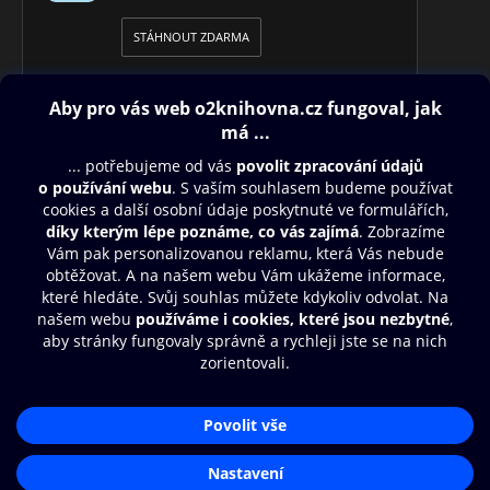
STÁHNOUT ZDARMA
Obsah ke stažení
Moje O2 Knihovna
Další zábava
© O2 Czech Republic a.s.
Nákupní řád
Přístupnost
Aplikace O2 Knihovna
Zásady zpracování osobních údajů
Čti a poslouchej své e-knihy a
Cookies