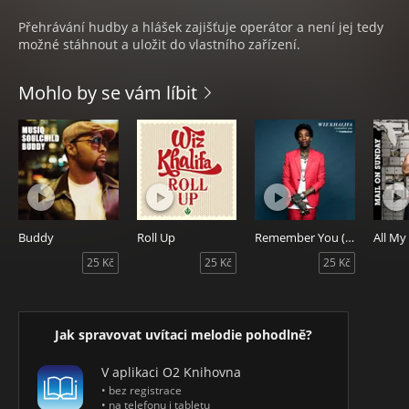
Přehrávání hudby a hlášek zajišťuje operátor a není jej tedy
možné stáhnout a uložit do vlastního zařízení.
Mohlo by se vám líbit
Buddy
Roll Up
Remember You (feat. The Weeknd)
All My 
25 Kč
25 Kč
25 Kč
Jak spravovat uvítaci melodie pohodlně?
V aplikaci O2 Knihovna
• bez registrace
• na telefonu i tabletu