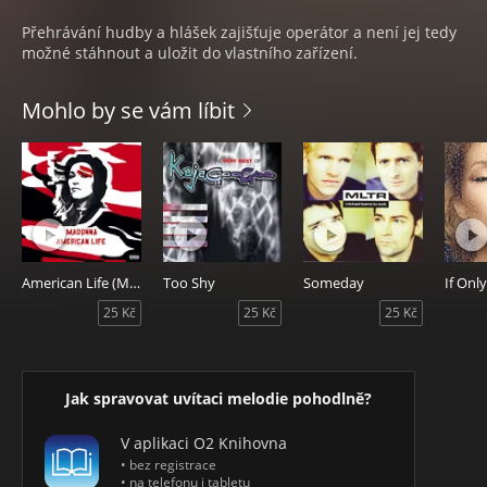
Přehrávání hudby a hlášek zajišťuje operátor a není jej tedy
možné stáhnout a uložit do vlastního zařízení.
Mohlo by se vám líbit
American Life (Master Ringback)
Too Shy
Someday
If Onl
25 Kč
25 Kč
25 Kč
Jak spravovat uvítaci melodie pohodlně?
V aplikaci O2 Knihovna
• bez registrace
• na telefonu i tabletu