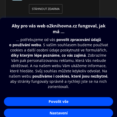
STÁHNOUT ZDARMA
Obsah ke stažení
Moje O2 Knihovna
Další zábava
© O2 Czech Republic a.s.
Nákupní řád
Přístupnost
Aplikace O2 Knihovna
Zásady zpracování osobních údajů
Čti a poslouchej své e-knihy a
Cookies