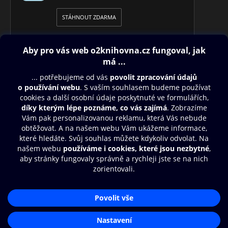
STÁHNOUT ZDARMA
Obsah ke stažení
Moje O2 Knihovna
Další zábava
© O2 Czech Republic a.s.
Nákupní řád
Přístupnost
Aplikace O2 Knihovna
Zásady zpracování osobních údajů
Čti a poslouchej své e-knihy a
Cookies