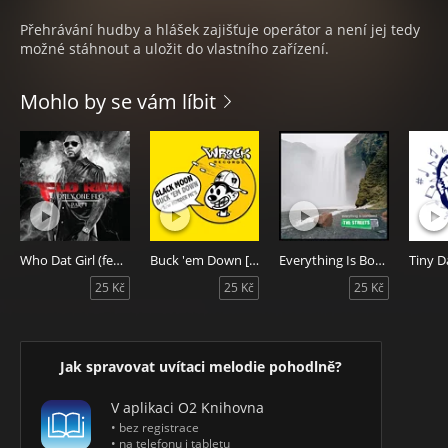
Přehrávání hudby a hlášek zajišťuje operátor a není jej tedy
možné stáhnout a uložit do vlastního zařízení.
Mohlo by se vám líbit
Who Dat Girl (feat. Akon)
Buck 'em Down [Da Beatminerz Mix]
Everything Is Borrowed
25 Kč
25 Kč
25 Kč
Jak spravovat uvítaci melodie pohodlně?
V aplikaci O2 Knihovna
• bez registrace
• na telefonu i tabletu