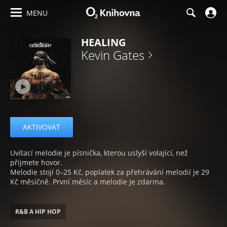
MENU
HEALING
Kevin Gates
AKTIVOVAT
Uvítací melodie je písnička, kterou uslyší volající, než
přijmete hovor.
Melodie stojí 0–25 Kč, poplatek za přehrávání melodií je 29
Kč měsíčně. První měsíc a melodie je zdarma.
R&B A HIP HOP