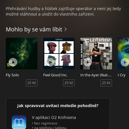
Přehrávání hudby a hlášek zajišťuje operátor a není jej tedy
možné stáhnout a uložit do vlastního zařízení.
Mohlo by se vám líbit
Fly Solo
Feel Good Inc.
In the Ayer (feat. will.i.am)
I Cry
25 Kč
25 Kč
25 Kč
Jak spravovat uvítaci melodie pohodlně?
V aplikaci O2 Knihovna
• bez registrace
• na telefonu i tabletu