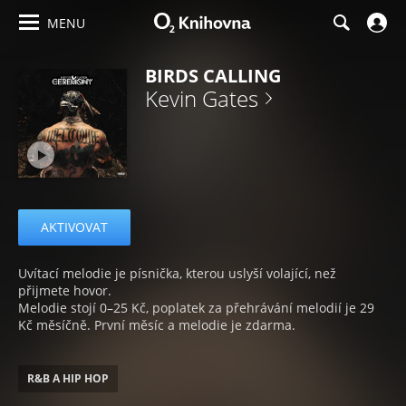
MENU
BIRDS CALLING
Kevin Gates
AKTIVOVAT
Uvítací melodie je písnička, kterou uslyší volající, než
přijmete hovor.
Melodie stojí 0–25 Kč, poplatek za přehrávání melodií je 29
Kč měsíčně. První měsíc a melodie je zdarma.
R&B A HIP HOP