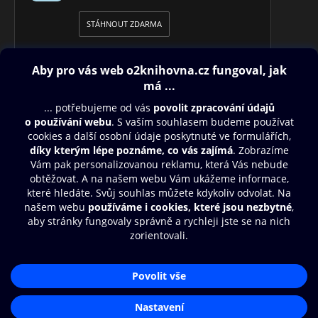
STÁHNOUT ZDARMA
Obsah ke stažení
Moje O2 Knihovna
Další zábava
© O2 Czech Republic a.s.
Nákupní řád
Přístupnost
Aplikace O2 Knihovna
Zásady zpracování osobních údajů
Čti a poslouchej své e-knihy a
Cookies