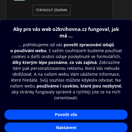
STÁHNOUT ZDARMA
Obsah ke stažení
Moje O2 Knihovna
Další zábava
© O2 Czech Republic a.s.
Nákupní řád
Přístupnost
Aplikace O2 Knihovna
Zásady zpracování osobních údajů
Čti a poslouchej své e-knihy a
Cookies