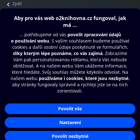
Zpět
Obsah ke stažení
Moje O2 Knihovna
Další zábava
© O2 Czech Republic a.s.
Nákupní řád
Přístupnost
Aplikace O2 Knihovna
Zásady zpracování osobních údajů
Čti a poslouchej své e-knihy a
Cookies
audioknihy rychleji a pohodlněji.
Nastavení cookies