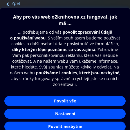
Zpět
Obsah ke stažení
Moje O2 Knihovna
Další zábava
© O2 Czech Republic a.s.
Nákupní řád
Přístupnost
Aplikace O2 Knihovna
Zásady zpracování osobních údajů
Čti a poslouchej své e-knihy a
Cookies
audioknihy rychleji a pohodlněji.
Nastavení cookies