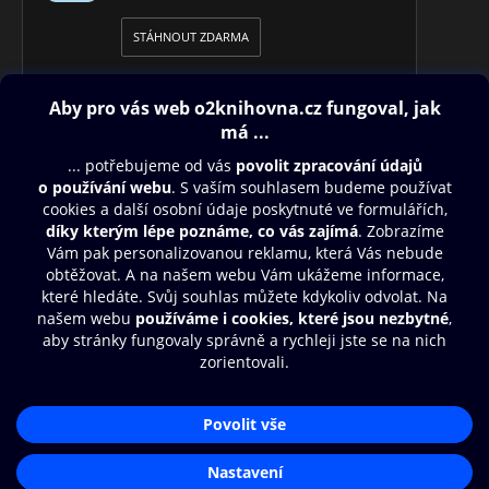
STÁHNOUT ZDARMA
Obsah ke stažení
Moje O2 Knihovna
Další zábava
© O2 Czech Republic a.s.
Nákupní řád
Přístupnost
Aplikace O2 Knihovna
Zásady zpracování osobních údajů
Čti a poslouchej své e-knihy a
Cookies