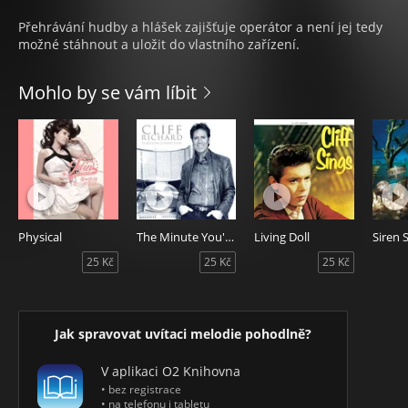
Přehrávání hudby a hlášek zajišťuje operátor a není jej tedy
možné stáhnout a uložit do vlastního zařízení.
Mohlo by se vám líbit
Physical
The Minute You're Gone
Living Doll
Siren 
25 Kč
25 Kč
25 Kč
Jak spravovat uvítaci melodie pohodlně?
V aplikaci O2 Knihovna
• bez registrace
• na telefonu i tabletu