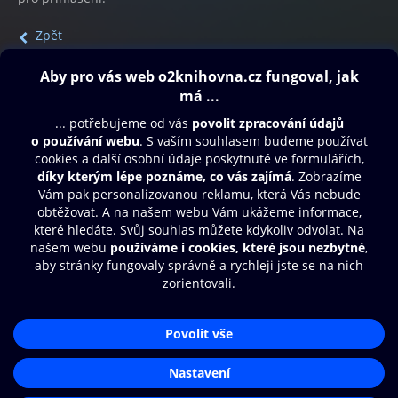
Zpět
Obsah ke stažení
Moje O2 Knihovna
Další zábava
© O2 Czech Republic a.s.
Nákupní řád
Přístupnost
Aplikace O2 Knihovna
Zásady zpracování osobních údajů
Čti a poslouchej své e-knihy a
Cookies
audioknihy rychleji a pohodlněji.